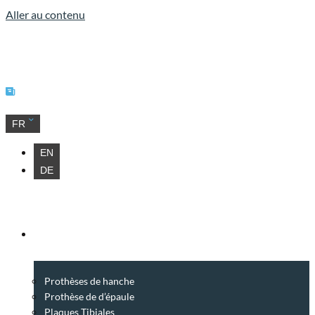
Aller au contenu
Our news
FR
EN
DE
PRODUITS
Prothèses de hanche
Prothèse de d’épaule
Plaques Tibiales